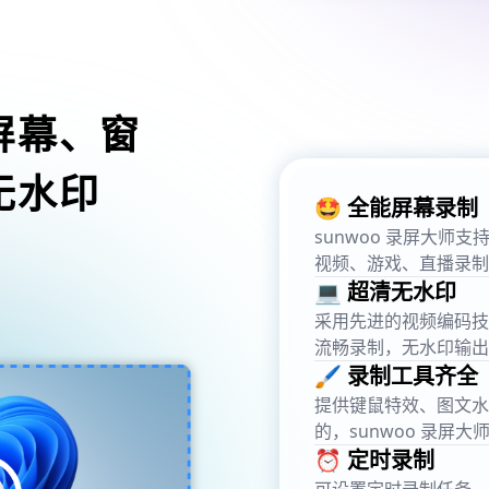
屏幕、窗
无水印
🤩 全能屏幕录制
sunwoo 录屏大
视频、游戏、直播录制
💻 超清无水印
采用先进的视频编码技术，
流畅录制，无水印输出
🖌️ 录制工具齐全
提供键鼠特效、图文水
的，sunwoo 录屏大
⏰ 定时录制
可设置定时录制任务，