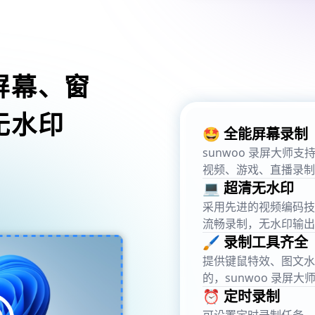
屏幕、窗
无水印
🤩 全能屏幕录制
sunwoo 录屏大
视频、游戏、直播录制
💻 超清无水印
采用先进的视频编码技术，
流畅录制，无水印输出
🖌️ 录制工具齐全
提供键鼠特效、图文水
的，sunwoo 录屏大
⏰ 定时录制
可设置定时录制任务，