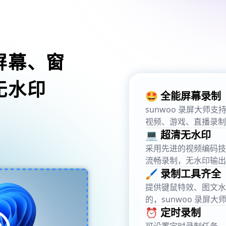
屏幕、窗
无水印
🤩 全能屏幕录制
sunwoo 录屏大
视频、游戏、直播录制
💻 超清无水印
采用先进的视频编码技术，
流畅录制，无水印输出
🖌️ 录制工具齐全
提供键鼠特效、图文水
的，sunwoo 录屏大
⏰ 定时录制
可设置定时录制任务，