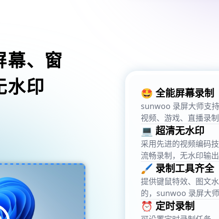
屏幕、窗
无水印
🤩 全能屏幕录制
sunwoo 录屏大
视频、游戏、直播录制
💻 超清无水印
采用先进的视频编码技术，
流畅录制，无水印输出
🖌️ 录制工具齐全
提供键鼠特效、图文水
的，sunwoo 录屏大
⏰ 定时录制
可设置定时录制任务，