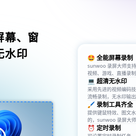
屏幕、窗
无水印
🤩 全能屏幕录制
sunwoo 录屏大
视频、游戏、直播录制
💻 超清无水印
采用先进的视频编码技术，
流畅录制，无水印输出
🖌️ 录制工具齐全
提供键鼠特效、图文水
的，sunwoo 录屏大
⏰ 定时录制
可设置定时录制任务，