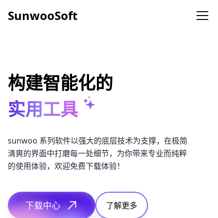
SunwooSoft
SunwooSoft
热门产品
音频转换器
多格式支持，高级音频处理
构建智能化的
实用工具
视频转换器
支持所有主流视频格式转换和高级功能
sunwoo 系列软件以强大的底层技术为支撑，在极简
人声分离
集成 AI 大模型，一键分离人声和伴奏
清爽的界面中打磨每一处细节，为你带来专业而纯粹
的使用体验，欢迎免费下载体验！
录屏大师
全能录屏工具
下载中心
了解更多
通讯录转换器