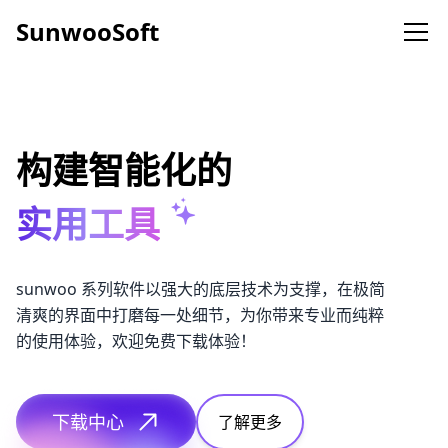
SunwooSoft
SunwooSoft
热门产品
音频转换器
多格式支持，高级音频处理
构建智能化的
实用工具
视频转换器
支持所有主流视频格式转换和高级功能
sunwoo 系列软件以强大的底层技术为支撑，在极简
人声分离
集成 AI 大模型，一键分离人声和伴奏
清爽的界面中打磨每一处细节，为你带来专业而纯粹
的使用体验，欢迎免费下载体验！
录屏大师
全能录屏工具
下载中心
了解更多
通讯录转换器